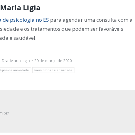
Maria Ligia
ca de psicologia no ES
para agendar uma consulta com a
nsiedade e os tratamentos que podem ser favoráveis
ada e saudável.
r
Dra. Maria Ligia
20 de março de 2020
tipos de ansiedade
transtornos de ansiedade
m.br/