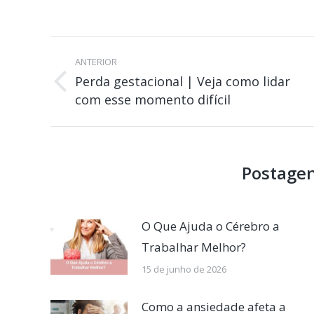
Navegação
de
ANTERIOR
Perda gestacional | Veja como lidar
post:
Post
com esse momento difícil
anterior:
Postagen
O Que Ajuda o Cérebro a
Trabalhar Melhor?
15 de junho de 2026
Como a ansiedade afeta a