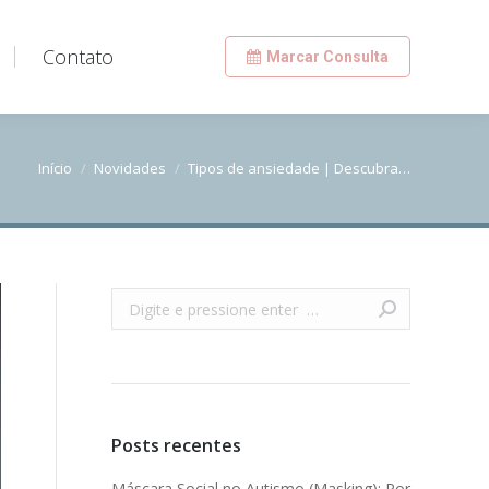
Contato
Contato
Marcar Consulta
Marcar Consulta
Início
Novidades
Tipos de ansiedade | Descubra…
Você está aqui:
Buscar
Posts recentes
Máscara Social no Autismo (Masking): Por