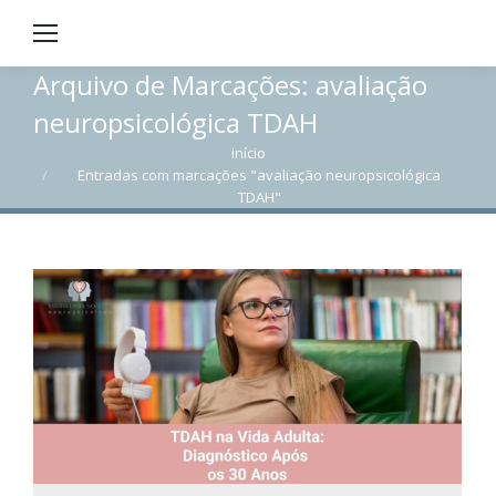
Arquivo de Marcações:
avaliação
neuropsicológica TDAH
Início
Você está aqui:
Entradas com marcações "avaliação neuropsicológica
TDAH"