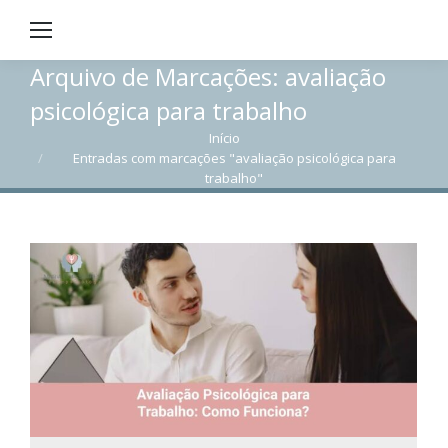
Arquivo de Marcações:
avaliação
psicológica para trabalho
Início
Você está aqui:
Entradas com marcações "avaliação psicológica para
trabalho"