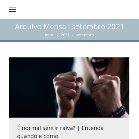
Arquivo Mensal:
setembro 2021
Início
2021
setembro
Você está aqui:
É normal sentir raiva? | Entenda
quando e como