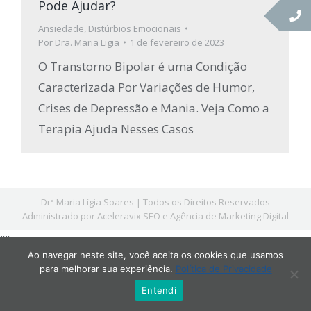
Pode Ajudar?
Ansiedade
,
Distúrbios Emocionais
Por
Dra. Maria Ligia
1 de fevereiro de 2023
O Transtorno Bipolar é uma Condição
Caracterizada Por Variações de Humor,
Crises de Depressão e Mania. Veja Como a
Terapia Ajuda Nesses Casos
Drª Maria Lígia Soares | Todos os Direitos Reservados
Administrado por Aceleravix
SEO
e
Agência de Marketing Digital
"
"
Ao navegar neste site, você aceita os cookies que usamos
para melhorar sua experiência.
Política de Privacidade
Entendi