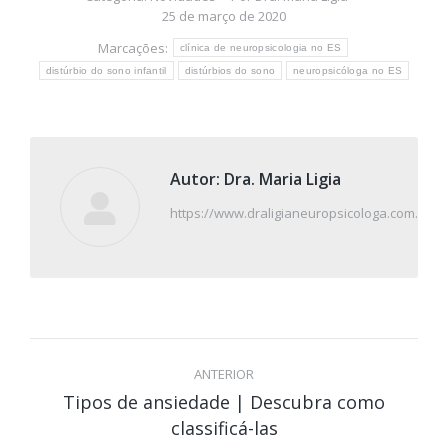
25 de março de 2020
Marcações:
clínica de neuropsicologia no ES
distúrbio do sono infantil
distúrbios do sono
neuropsicóloga no ES
Autor:
Dra. Maria Ligia
https://www.draligianeuropsicologa.com.br/
Navegação
de
ANTERIOR
Tipos de ansiedade | Descubra como
post:
Post
classificá-las
anterior: